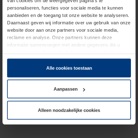
van cookies om de weergegeven pagina's te
personaliseren, functies voor sociale media te kunnen
aanbieden en de toegang tot onze website te analyseren.
Daarnaast geven wij informatie over uw gebruik van onze
website door aan onze partners voor sociale media,
reclame en analyse. Onze partners kunnen deze
informatie samenvoegen met andere gegevens die u
beschikbaar heeft gesteld of die zij tijdens gebruik van
hun diensten hebben verzameld.
Juridisch hebben wij het recht om cookies op uw
Alle cookies toestaan
computer te plaatsen wanneer dit voor de juiste werking
van deze pagina's absoluut vereist is. Voor alle andere
Aanpassen
soorten cookies is uw toestemming benodigd. Uw
toestemming kunt u op elk moment bij de uitleg van de
cookies op pagina
Privacyverklaring
op onze website
Alleen noodzakelijke cookies
wijzigen of herroepen.