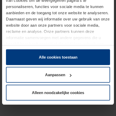
van cookies om de weergegeven pagina's te
personaliseren, functies voor sociale media te kunnen
aanbieden en de toegang tot onze website te analyseren.
Daarnaast geven wij informatie over uw gebruik van onze
website door aan onze partners voor sociale media,
reclame en analyse. Onze partners kunnen deze
informatie samenvoegen met andere gegevens die u
beschikbaar heeft gesteld of die zij tijdens gebruik van
hun diensten hebben verzameld.
Juridisch hebben wij het recht om cookies op uw
Alle cookies toestaan
computer te plaatsen wanneer dit voor de juiste werking
van deze pagina's absoluut vereist is. Voor alle andere
Aanpassen
soorten cookies is uw toestemming benodigd. Uw
toestemming kunt u op elk moment bij de uitleg van de
cookies op pagina
Privacyverklaring
op onze website
Alleen noodzakelijke cookies
wijzigen of herroepen.