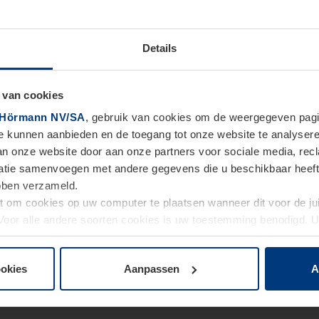
Details
 van cookies
Hörmann NV/SA
, gebruik van cookies om de weergegeven pagin
te kunnen aanbieden en de toegang tot onze website te analyser
van onze website door aan onze partners voor sociale media, re
tie samenvoegen met andere gegevens die u beschikbaar heeft ge
ebben verzameld.
ht om cookies op uw computer te plaatsen wanneer dit voor de j
. Voor alle andere soorten cookies is uw toestemming benodigd.
cookies op pagina
Privacyverklaring
op onze website wijzigen o
ookies
Aanpassen
A