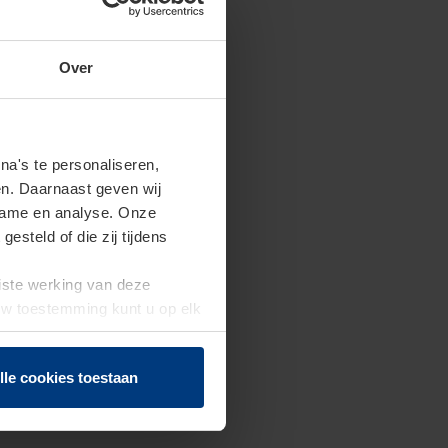
Over
a's te personaliseren,
en. Daarnaast geven wij
clame en analyse. Onze
steld of die zij tijdens
uiste werking van deze
 Uw toestemming kunt u op elk
f herroepen.
lle cookies toestaan