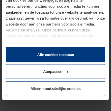
van cookies om de weergegeven pagina's te
personaliseren, functies voor sociale media te kunnen
aanbieden en de toegang tot onze website te analyseren.
Daarnaast geven wij informatie over uw gebruik van onze
website door aan onze partners voor sociale media,
reclame en analyse. Onze partners kunnen deze
informatie samenvoegen met andere gegevens die u
beschikbaar heeft gesteld of die zij tijdens gebruik van
hun diensten hebben verzameld.
Juridisch hebben wij het recht om cookies op uw
Alle cookies toestaan
computer te plaatsen wanneer dit voor de juiste werking
van deze pagina's absoluut vereist is. Voor alle andere
Aanpassen
soorten cookies is uw toestemming benodigd. Uw
toestemming kunt u op elk moment bij de uitleg van de
cookies op pagina
Privacyverklaring
op onze website
Alleen noodzakelijke cookies
wijzigen of herroepen.