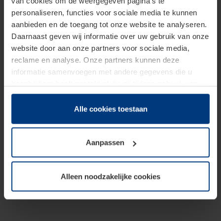
van cookies om de weergegeven pagina's te
personaliseren, functies voor sociale media te kunnen
aanbieden en de toegang tot onze website te analyseren.
Daarnaast geven wij informatie over uw gebruik van onze
website door aan onze partners voor sociale media,
reclame en analyse. Onze partners kunnen deze
informatie samenvoegen met andere gegevens die u
beschikbaar heeft gesteld of die zij tijdens gebruik van
hun diensten hebben verzameld.
Juridisch hebben wij het recht om cookies op uw
Alle cookies toestaan
computer te plaatsen wanneer dit voor de juiste werking
van deze pagina's absoluut vereist is. Voor alle andere
Aanpassen
soorten cookies is uw toestemming benodigd. Uw
toestemming kunt u op elk moment bij de uitleg van de
cookies op pagina
Privacyverklaring
op onze website
Alleen noodzakelijke cookies
wijzigen of herroepen.