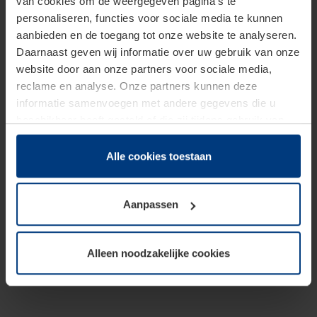
van cookies om de weergegeven pagina's te
personaliseren, functies voor sociale media te kunnen
aanbieden en de toegang tot onze website te analyseren.
Daarnaast geven wij informatie over uw gebruik van onze
website door aan onze partners voor sociale media,
reclame en analyse. Onze partners kunnen deze
informatie samenvoegen met andere gegevens die u
beschikbaar heeft gesteld of die zij tijdens gebruik van
hun diensten hebben verzameld.
Juridisch hebben wij het recht om cookies op uw
Alle cookies toestaan
computer te plaatsen wanneer dit voor de juiste werking
van deze pagina's absoluut vereist is. Voor alle andere
Aanpassen
soorten cookies is uw toestemming benodigd. Uw
toestemming kunt u op elk moment bij de uitleg van de
cookies op pagina
Privacyverklaring
op onze website
Alleen noodzakelijke cookies
wijzigen of herroepen.