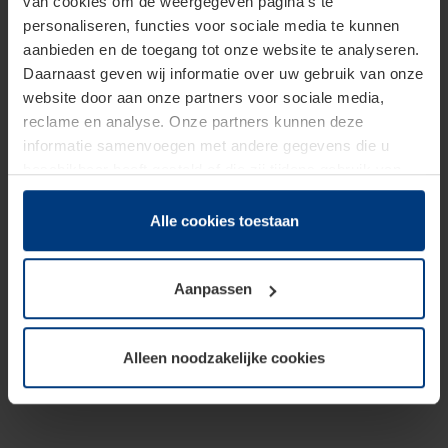
van cookies om de weergegeven pagina's te
personaliseren, functies voor sociale media te kunnen
aanbieden en de toegang tot onze website te analyseren.
Daarnaast geven wij informatie over uw gebruik van onze
website door aan onze partners voor sociale media,
reclame en analyse. Onze partners kunnen deze
informatie samenvoegen met andere gegevens die u
beschikbaar heeft gesteld of die zij tijdens gebruik van
hun diensten hebben verzameld.
Juridisch hebben wij het recht om cookies op uw
Alle cookies toestaan
computer te plaatsen wanneer dit voor de juiste werking
van deze pagina's absoluut vereist is. Voor alle andere
Aanpassen
soorten cookies is uw toestemming benodigd. Uw
toestemming kunt u op elk moment bij de uitleg van de
cookies op pagina
Privacyverklaring
op onze website
Alleen noodzakelijke cookies
wijzigen of herroepen.