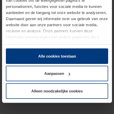
van cookies om de weergegeven pagina's te
personaliseren, functies voor sociale media te kunnen
aanbieden en de toegang tot onze website te analyseren.
Daarnaast geven wij informatie over uw gebruik van onze
website door aan onze partners voor sociale media,
reclame en analyse. Onze partners kunnen deze
informatie samenvoegen met andere gegevens die u
beschikbaar heeft gesteld of die zij tijdens gebruik van
hun diensten hebben verzameld.
Juridisch hebben wij het recht om cookies op uw
Alle cookies toestaan
computer te plaatsen wanneer dit voor de juiste werking
van deze pagina's absoluut vereist is. Voor alle andere
Aanpassen
soorten cookies is uw toestemming benodigd. Uw
toestemming kunt u op elk moment bij de uitleg van de
cookies op pagina
Privacyverklaring
op onze website
Alleen noodzakelijke cookies
wijzigen of herroepen.