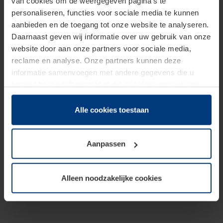
van cookies om de weergegeven pagina's te
personaliseren, functies voor sociale media te kunnen
aanbieden en de toegang tot onze website te analyseren.
Daarnaast geven wij informatie over uw gebruik van onze
website door aan onze partners voor sociale media,
reclame en analyse. Onze partners kunnen deze
informatie samenvoegen met andere gegevens die u
beschikbaar heeft gesteld of die zij tijdens gebruik van
hun diensten hebben verzameld.
Juridisch hebben wij het recht om cookies op uw
Alle cookies toestaan
computer te plaatsen wanneer dit voor de juiste werking
van deze pagina's absoluut vereist is. Voor alle andere
Aanpassen
soorten cookies is uw toestemming benodigd. Uw
toestemming kunt u op elk moment bij de uitleg van de
cookies op pagina
Privacyverklaring
op onze website
Alleen noodzakelijke cookies
wijzigen of herroepen.