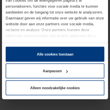
van cookies om de weergegeven pagina's te
personaliseren, functies voor sociale media te kunnen
aanbieden en de toegang tot onze website te analyseren.
Daarnaast geven wij informatie over uw gebruik van onze
website door aan onze partners voor sociale media,
reclame en analyse. Onze partners kunnen deze
informatie samenvoegen met andere gegevens die u
beschikbaar heeft gesteld of die zij tijdens gebruik van
hun diensten hebben verzameld.
Juridisch hebben wij het recht om cookies op uw
Alle cookies toestaan
computer te plaatsen wanneer dit voor de juiste werking
van deze pagina's absoluut vereist is. Voor alle andere
Aanpassen
soorten cookies is uw toestemming benodigd. Uw
toestemming kunt u op elk moment bij de uitleg van de
cookies op pagina
Privacyverklaring
op onze website
Alleen noodzakelijke cookies
wijzigen of herroepen.