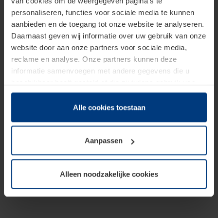
van cookies om de weergegeven pagina's te
personaliseren, functies voor sociale media te kunnen
aanbieden en de toegang tot onze website te analyseren.
Daarnaast geven wij informatie over uw gebruik van onze
website door aan onze partners voor sociale media,
reclame en analyse. Onze partners kunnen deze
informatie samenvoegen met andere gegevens die u
beschikbaar heeft gesteld of die zij tijdens gebruik van
hun diensten hebben verzameld.
Juridisch hebben wij het recht om cookies op uw
Alle cookies toestaan
computer te plaatsen wanneer dit voor de juiste werking
van deze pagina's absoluut vereist is. Voor alle andere
Aanpassen
soorten cookies is uw toestemming benodigd. Uw
toestemming kunt u op elk moment bij de uitleg van de
cookies op pagina
Privacyverklaring
op onze website
Alleen noodzakelijke cookies
wijzigen of herroepen.