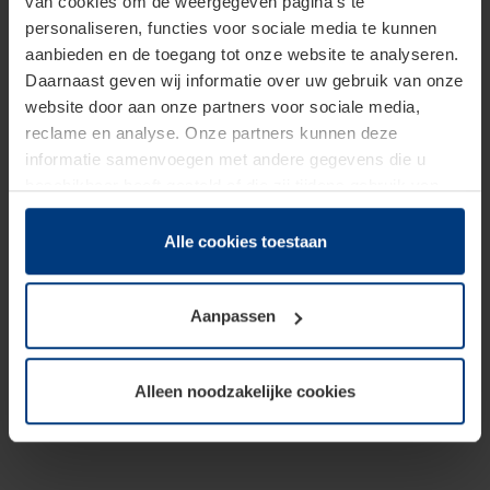
van cookies om de weergegeven pagina's te
personaliseren, functies voor sociale media te kunnen
aanbieden en de toegang tot onze website te analyseren.
Daarnaast geven wij informatie over uw gebruik van onze
website door aan onze partners voor sociale media,
reclame en analyse. Onze partners kunnen deze
informatie samenvoegen met andere gegevens die u
beschikbaar heeft gesteld of die zij tijdens gebruik van
hun diensten hebben verzameld.
Juridisch hebben wij het recht om cookies op uw
Alle cookies toestaan
computer te plaatsen wanneer dit voor de juiste werking
van deze pagina's absoluut vereist is. Voor alle andere
Aanpassen
soorten cookies is uw toestemming benodigd. Uw
toestemming kunt u op elk moment bij de uitleg van de
cookies op pagina
Privacyverklaring
op onze website
Alleen noodzakelijke cookies
wijzigen of herroepen.