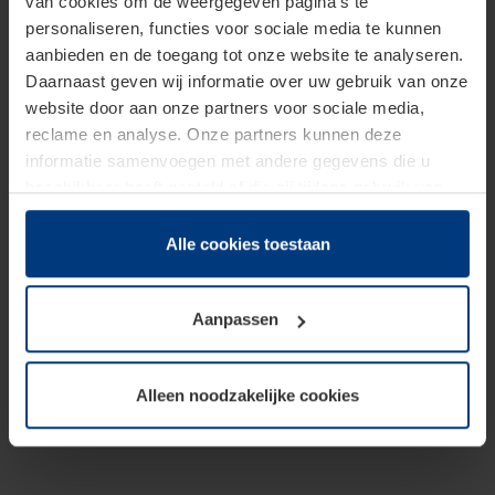
van cookies om de weergegeven pagina's te
personaliseren, functies voor sociale media te kunnen
aanbieden en de toegang tot onze website te analyseren.
Daarnaast geven wij informatie over uw gebruik van onze
website door aan onze partners voor sociale media,
reclame en analyse. Onze partners kunnen deze
informatie samenvoegen met andere gegevens die u
beschikbaar heeft gesteld of die zij tijdens gebruik van
hun diensten hebben verzameld.
Juridisch hebben wij het recht om cookies op uw
Alle cookies toestaan
computer te plaatsen wanneer dit voor de juiste werking
van deze pagina's absoluut vereist is. Voor alle andere
Aanpassen
soorten cookies is uw toestemming benodigd. Uw
toestemming kunt u op elk moment bij de uitleg van de
cookies op pagina
Privacyverklaring
op onze website
Alleen noodzakelijke cookies
wijzigen of herroepen.