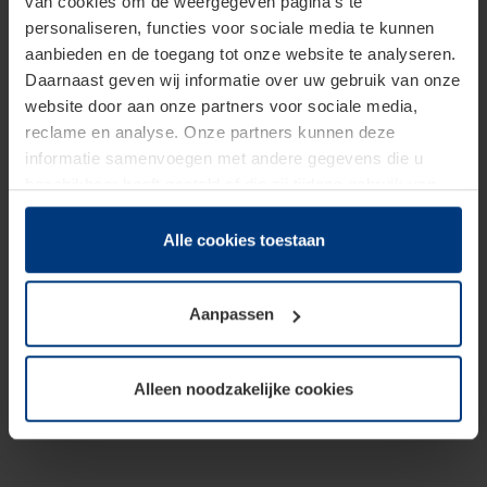
van cookies om de weergegeven pagina's te
personaliseren, functies voor sociale media te kunnen
aanbieden en de toegang tot onze website te analyseren.
Daarnaast geven wij informatie over uw gebruik van onze
website door aan onze partners voor sociale media,
reclame en analyse. Onze partners kunnen deze
informatie samenvoegen met andere gegevens die u
beschikbaar heeft gesteld of die zij tijdens gebruik van
hun diensten hebben verzameld.
Juridisch hebben wij het recht om cookies op uw
Alle cookies toestaan
computer te plaatsen wanneer dit voor de juiste werking
van deze pagina's absoluut vereist is. Voor alle andere
Aanpassen
soorten cookies is uw toestemming benodigd. Uw
toestemming kunt u op elk moment bij de uitleg van de
cookies op pagina
Privacyverklaring
op onze website
Alleen noodzakelijke cookies
wijzigen of herroepen.