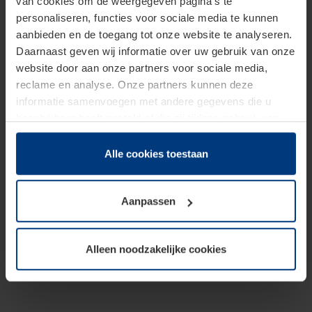
van cookies om de weergegeven pagina's te
personaliseren, functies voor sociale media te kunnen
aanbieden en de toegang tot onze website te analyseren.
Daarnaast geven wij informatie over uw gebruik van onze
website door aan onze partners voor sociale media,
reclame en analyse. Onze partners kunnen deze
informatie samenvoegen met andere gegevens die u
beschikbaar heeft gesteld of die zij tijdens gebruik van
hun diensten hebben verzameld.
Juridisch hebben wij het recht om cookies op uw
Alle cookies toestaan
computer te plaatsen wanneer dit voor de juiste werking
van deze pagina's absoluut vereist is. Voor alle andere
Aanpassen
soorten cookies is uw toestemming benodigd. Uw
toestemming kunt u op elk moment bij de uitleg van de
cookies op pagina
Privacyverklaring
op onze website
Alleen noodzakelijke cookies
wijzigen of herroepen.