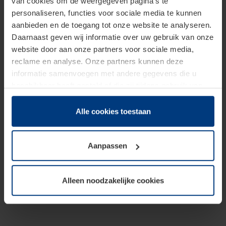
van cookies om de weergegeven pagina's te
personaliseren, functies voor sociale media te kunnen
aanbieden en de toegang tot onze website te analyseren.
Daarnaast geven wij informatie over uw gebruik van onze
website door aan onze partners voor sociale media,
reclame en analyse. Onze partners kunnen deze
informatie samenvoegen met andere gegevens die u
beschikbaar heeft gesteld of die zij tijdens gebruik van
hun diensten hebben verzameld.
Juridisch hebben wij het recht om cookies op uw
Alle cookies toestaan
computer te plaatsen wanneer dit voor de juiste werking
van deze pagina's absoluut vereist is. Voor alle andere
Aanpassen
soorten cookies is uw toestemming benodigd. Uw
toestemming kunt u op elk moment bij de uitleg van de
cookies op pagina
Privacyverklaring
op onze website
Alleen noodzakelijke cookies
wijzigen of herroepen.