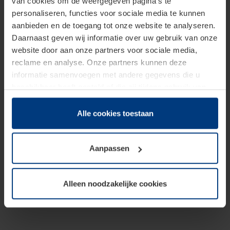
van cookies om de weergegeven pagina's te
personaliseren, functies voor sociale media te kunnen
aanbieden en de toegang tot onze website te analyseren.
Daarnaast geven wij informatie over uw gebruik van onze
website door aan onze partners voor sociale media,
reclame en analyse. Onze partners kunnen deze
informatie samenvoegen met andere gegevens die u
beschikbaar heeft gesteld of die zij tijdens gebruik van
hun diensten hebben verzameld.
Juridisch hebben wij het recht om cookies op uw
Alle cookies toestaan
computer te plaatsen wanneer dit voor de juiste werking
van deze pagina's absoluut vereist is. Voor alle andere
Aanpassen
soorten cookies is uw toestemming benodigd. Uw
toestemming kunt u op elk moment bij de uitleg van de
cookies op pagina
Privacyverklaring
op onze website
Alleen noodzakelijke cookies
wijzigen of herroepen.