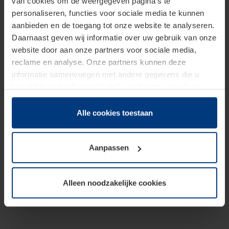
van cookies om de weergegeven pagina's te
personaliseren, functies voor sociale media te kunnen
aanbieden en de toegang tot onze website te analyseren.
Daarnaast geven wij informatie over uw gebruik van onze
website door aan onze partners voor sociale media,
reclame en analyse. Onze partners kunnen deze
informatie samenvoegen met andere gegevens die u
beschikbaar heeft gesteld of die zij tijdens gebruik van
hun diensten hebben verzameld.
Juridisch hebben wij het recht om cookies op uw
Alle cookies toestaan
computer te plaatsen wanneer dit voor de juiste werking
van deze pagina's absoluut vereist is. Voor alle andere
Aanpassen
soorten cookies is uw toestemming benodigd. Uw
toestemming kunt u op elk moment bij de uitleg van de
cookies op pagina
Privacyverklaring
op onze website
Alleen noodzakelijke cookies
wijzigen of herroepen.