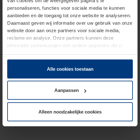
van cookies om de weergegeven pagina's te
personaliseren, functies voor sociale media te kunnen
aanbieden en de toegang tot onze website te analyseren.
Daarnaast geven wij informatie over uw gebruik van onze
website door aan onze partners voor sociale media,
reclame en analyse. Onze partners kunnen deze
informatie samenvoegen met andere gegevens die u
beschikbaar heeft gesteld of die zij tijdens gebruik van
hun diensten hebben verzameld.
Juridisch hebben wij het recht om cookies op uw
Alle cookies toestaan
computer te plaatsen wanneer dit voor de juiste werking
van deze pagina's absoluut vereist is. Voor alle andere
Aanpassen
soorten cookies is uw toestemming benodigd. Uw
toestemming kunt u op elk moment bij de uitleg van de
cookies op pagina
Privacyverklaring
op onze website
Alleen noodzakelijke cookies
wijzigen of herroepen.