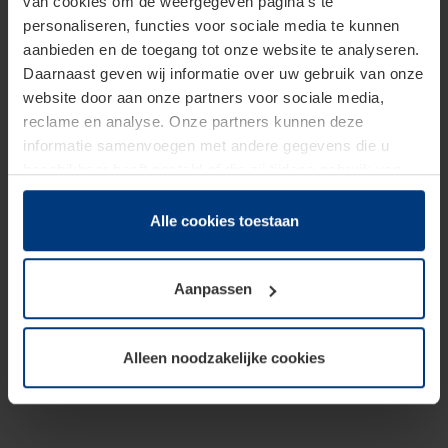
van cookies om de weergegeven pagina's te
personaliseren, functies voor sociale media te kunnen
aanbieden en de toegang tot onze website te analyseren.
Daarnaast geven wij informatie over uw gebruik van onze
website door aan onze partners voor sociale media,
reclame en analyse. Onze partners kunnen deze
informatie samenvoegen met andere gegevens die u
beschikbaar heeft gesteld of die zij tijdens gebruik van
hun diensten hebben verzameld.
Juridisch hebben wij het recht om cookies op uw
Alle cookies toestaan
computer te plaatsen wanneer dit voor de juiste werking
van deze pagina's absoluut vereist is. Voor alle andere
Aanpassen
soorten cookies is uw toestemming benodigd. Uw
toestemming kunt u op elk moment bij de uitleg van de
cookies op pagina
Privacyverklaring
op onze website
Alleen noodzakelijke cookies
wijzigen of herroepen.