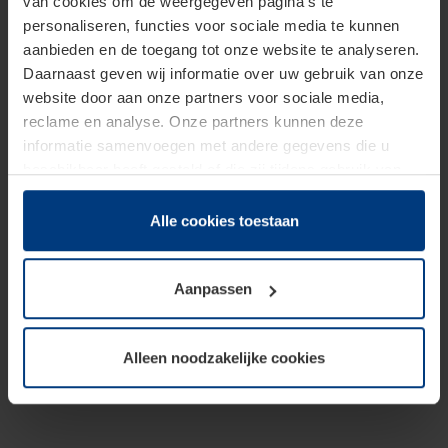
van cookies om de weergegeven pagina's te
personaliseren, functies voor sociale media te kunnen
aanbieden en de toegang tot onze website te analyseren.
Daarnaast geven wij informatie over uw gebruik van onze
website door aan onze partners voor sociale media,
reclame en analyse. Onze partners kunnen deze
informatie samenvoegen met andere gegevens die u
beschikbaar heeft gesteld of die zij tijdens gebruik van
hun diensten hebben verzameld.
Juridisch hebben wij het recht om cookies op uw
Alle cookies toestaan
computer te plaatsen wanneer dit voor de juiste werking
van deze pagina's absoluut vereist is. Voor alle andere
Aanpassen
soorten cookies is uw toestemming benodigd. Uw
toestemming kunt u op elk moment bij de uitleg van de
cookies op pagina
Privacyverklaring
op onze website
Alleen noodzakelijke cookies
wijzigen of herroepen.