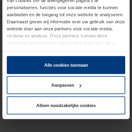
van cookies om de weergegeven pagina's te
personaliseren, functies voor sociale media te kunnen
aanbieden en de toegang tot onze website te analyseren.
Daarnaast geven wij informatie over uw gebruik van onze
website door aan onze partners voor sociale media,
reclame en analyse. Onze partners kunnen deze
informatie samenvoegen met andere gegevens die u
beschikbaar heeft gesteld of die zij tijdens gebruik van
hun diensten hebben verzameld.
Juridisch hebben wij het recht om cookies op uw
Alle cookies toestaan
computer te plaatsen wanneer dit voor de juiste werking
van deze pagina's absoluut vereist is. Voor alle andere
Aanpassen
soorten cookies is uw toestemming benodigd. Uw
toestemming kunt u op elk moment bij de uitleg van de
cookies op pagina
Privacyverklaring
op onze website
Alleen noodzakelijke cookies
wijzigen of herroepen.