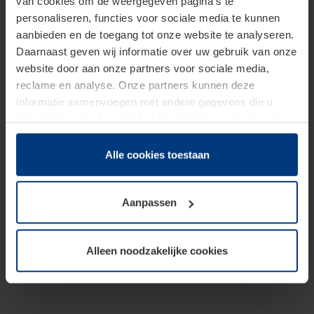
van cookies om de weergegeven pagina's te
personaliseren, functies voor sociale media te kunnen
aanbieden en de toegang tot onze website te analyseren.
Daarnaast geven wij informatie over uw gebruik van onze
website door aan onze partners voor sociale media,
reclame en analyse. Onze partners kunnen deze
informatie samenvoegen met andere gegevens die u
beschikbaar heeft gesteld of die zij tijdens gebruik van
hun diensten hebben verzameld.
Juridisch hebben wij het recht om cookies op uw
Alle cookies toestaan
computer te plaatsen wanneer dit voor de juiste werking
van deze pagina's absoluut vereist is. Voor alle andere
Aanpassen
soorten cookies is uw toestemming benodigd. Uw
toestemming kunt u op elk moment bij de uitleg van de
cookies op pagina
Privacyverklaring
op onze website
Alleen noodzakelijke cookies
wijzigen of herroepen.