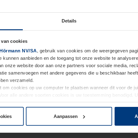
Details
 van cookies
Hörmann NV/SA
, gebruik van cookies om de weergegeven pagin
te kunnen aanbieden en de toegang tot onze website te analyser
van onze website door aan onze partners voor sociale media, re
tie samenvoegen met andere gegevens die u beschikbaar heeft ge
ebben verzameld.
ht om cookies op uw computer te plaatsen wanneer dit voor de j
. Voor alle andere soorten cookies is uw toestemming benodigd.
cookies op pagina
Privacyverklaring
op onze website wijzigen o
ookies
Aanpassen
A