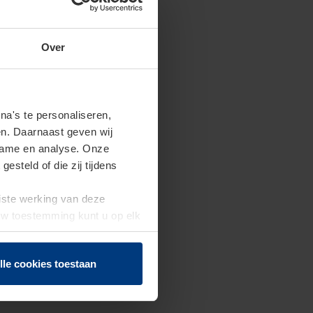
Over
a's te personaliseren,
en. Daarnaast geven wij
clame en analyse. Onze
steld of die zij tijdens
uiste werking van deze
 Uw toestemming kunt u op elk
f herroepen.
lle cookies toestaan