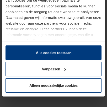
van cookies om de weergegeven pagina's te
personaliseren, functies voor sociale media te kunnen
aanbieden en de toegang tot onze website te analyseren.
Daarnaast geven wij informatie over uw gebruik van onze
website door aan onze partners voor sociale media,
reclame en analyse. Onze partners kunnen deze
informatie samenvoegen met andere gegevens die u
beschikbaar heeft gesteld of die zij tijdens gebruik van
hun diensten hebben verzameld.
Juridisch hebben wij het recht om cookies op uw
Alle cookies toestaan
computer te plaatsen wanneer dit voor de juiste werking
van deze pagina's absoluut vereist is. Voor alle andere
Aanpassen
soorten cookies is uw toestemming benodigd. Uw
toestemming kunt u op elk moment bij de uitleg van de
cookies op pagina
Privacyverklaring
op onze website
Alleen noodzakelijke cookies
wijzigen of herroepen.