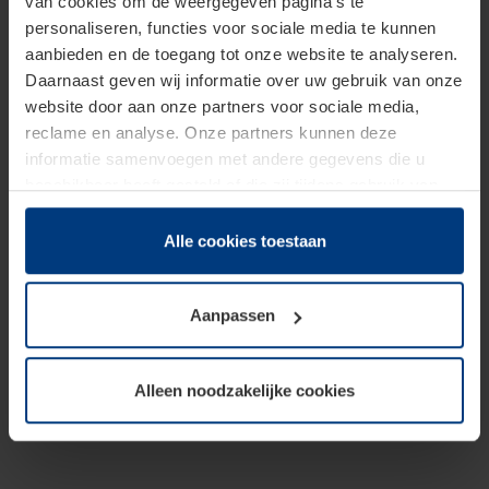
van cookies om de weergegeven pagina's te
personaliseren, functies voor sociale media te kunnen
aanbieden en de toegang tot onze website te analyseren.
Daarnaast geven wij informatie over uw gebruik van onze
website door aan onze partners voor sociale media,
reclame en analyse. Onze partners kunnen deze
informatie samenvoegen met andere gegevens die u
beschikbaar heeft gesteld of die zij tijdens gebruik van
hun diensten hebben verzameld.
Juridisch hebben wij het recht om cookies op uw
Alle cookies toestaan
computer te plaatsen wanneer dit voor de juiste werking
van deze pagina's absoluut vereist is. Voor alle andere
Aanpassen
soorten cookies is uw toestemming benodigd. Uw
toestemming kunt u op elk moment bij de uitleg van de
cookies op pagina
Privacyverklaring
op onze website
Alleen noodzakelijke cookies
wijzigen of herroepen.