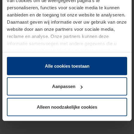
van cookies om de weergegeven pagina's te
personaliseren, functies voor sociale media te kunnen
aanbieden en de toegang tot onze website te analyseren.
Daarnaast geven wij informatie over uw gebruik van onze
website door aan onze partners voor sociale media,
reclame en analyse. Onze partners kunnen deze
informatie samenvoegen met andere gegevens die u
beschikbaar heeft gesteld of die zij tijdens gebruik van
hun diensten hebben verzameld.
Juridisch hebben wij het recht om cookies op uw
Alle cookies toestaan
computer te plaatsen wanneer dit voor de juiste werking
van deze pagina's absoluut vereist is. Voor alle andere
Aanpassen
soorten cookies is uw toestemming benodigd. Uw
toestemming kunt u op elk moment bij de uitleg van de
cookies op pagina
Privacyverklaring
op onze website
Alleen noodzakelijke cookies
wijzigen of herroepen.