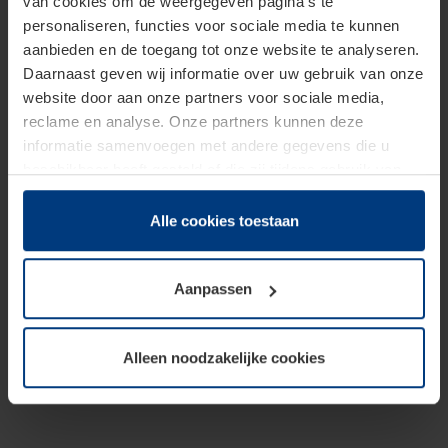
van cookies om de weergegeven pagina's te
personaliseren, functies voor sociale media te kunnen
aanbieden en de toegang tot onze website te analyseren.
Daarnaast geven wij informatie over uw gebruik van onze
website door aan onze partners voor sociale media,
reclame en analyse. Onze partners kunnen deze
informatie samenvoegen met andere gegevens die u
beschikbaar heeft gesteld of die zij tijdens gebruik van
hun diensten hebben verzameld.
Juridisch hebben wij het recht om cookies op uw
Alle cookies toestaan
computer te plaatsen wanneer dit voor de juiste werking
van deze pagina's absoluut vereist is. Voor alle andere
Aanpassen
soorten cookies is uw toestemming benodigd. Uw
toestemming kunt u op elk moment bij de uitleg van de
cookies op pagina
Privacyverklaring
op onze website
Alleen noodzakelijke cookies
wijzigen of herroepen.