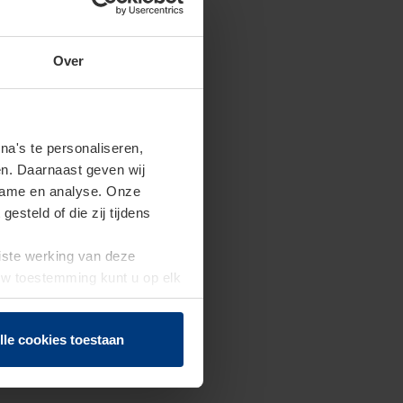
Over
a's te personaliseren,
en. Daarnaast geven wij
clame en analyse. Onze
steld of die zij tijdens
uiste werking van deze
 Uw toestemming kunt u op elk
f herroepen.
lle cookies toestaan