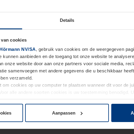
Details
 van cookies
Hörmann NV/SA
, gebruik van cookies om de weergegeven pagin
te kunnen aanbieden en de toegang tot onze website te analyser
van onze website door aan onze partners voor sociale media, re
tie samenvoegen met andere gegevens die u beschikbaar heeft ge
ebben verzameld.
ht om cookies op uw computer te plaatsen wanneer dit voor de j
. Voor alle andere soorten cookies is uw toestemming benodigd.
cookies op pagina
Privacyverklaring
op onze website wijzigen o
ookies
Aanpassen
A