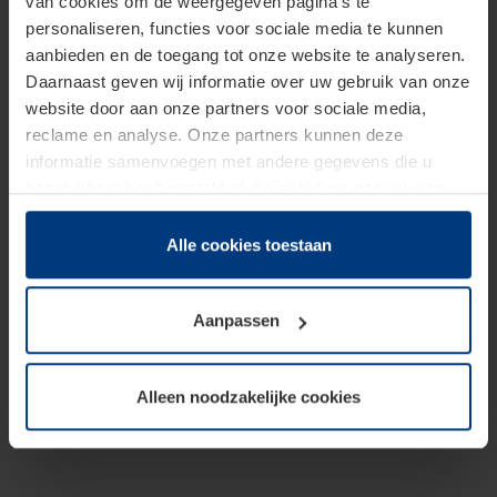
van cookies om de weergegeven pagina's te
personaliseren, functies voor sociale media te kunnen
aanbieden en de toegang tot onze website te analyseren.
Daarnaast geven wij informatie over uw gebruik van onze
website door aan onze partners voor sociale media,
reclame en analyse. Onze partners kunnen deze
informatie samenvoegen met andere gegevens die u
beschikbaar heeft gesteld of die zij tijdens gebruik van
hun diensten hebben verzameld.
Juridisch hebben wij het recht om cookies op uw
Alle cookies toestaan
computer te plaatsen wanneer dit voor de juiste werking
van deze pagina's absoluut vereist is. Voor alle andere
Aanpassen
soorten cookies is uw toestemming benodigd. Uw
toestemming kunt u op elk moment bij de uitleg van de
cookies op pagina
Privacyverklaring
op onze website
Alleen noodzakelijke cookies
wijzigen of herroepen.