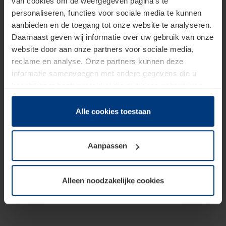
van cookies om de weergegeven pagina's te
personaliseren, functies voor sociale media te kunnen
aanbieden en de toegang tot onze website te analyseren.
Daarnaast geven wij informatie over uw gebruik van onze
website door aan onze partners voor sociale media,
reclame en analyse. Onze partners kunnen deze
informatie samenvoegen met andere gegevens die u
beschikbaar heeft gesteld of die zij tijdens gebruik van
hun diensten hebben verzameld.
Juridisch hebben wij het recht om cookies op uw
Alle cookies toestaan
computer te plaatsen wanneer dit voor de juiste werking
van deze pagina's absoluut vereist is. Voor alle andere
Aanpassen
soorten cookies is uw toestemming benodigd. Uw
toestemming kunt u op elk moment bij de uitleg van de
cookies op pagina
Privacyverklaring
op onze website
Alleen noodzakelijke cookies
wijzigen of herroepen.