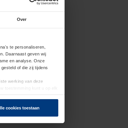
Over
a's te personaliseren,
en. Daarnaast geven wij
clame en analyse. Onze
steld of die zij tijdens
uiste werking van deze
 Uw toestemming kunt u op elk
f herroepen.
lle cookies toestaan