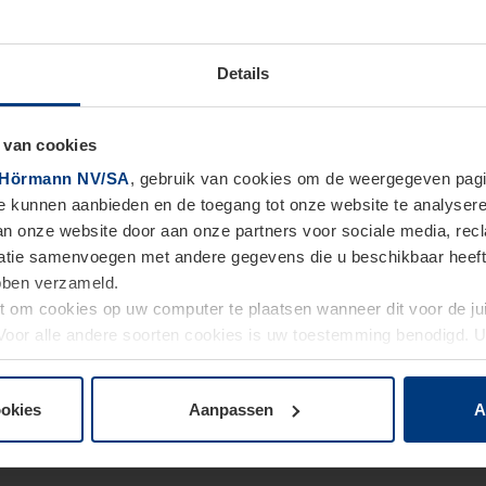
Details
 van cookies
Hörmann NV/SA
, gebruik van cookies om de weergegeven pagin
te kunnen aanbieden en de toegang tot onze website te analyser
van onze website door aan onze partners voor sociale media, re
tie samenvoegen met andere gegevens die u beschikbaar heeft ge
ebben verzameld.
ht om cookies op uw computer te plaatsen wanneer dit voor de j
. Voor alle andere soorten cookies is uw toestemming benodigd.
cookies op pagina
Privacyverklaring
op onze website wijzigen o
ookies
Aanpassen
A