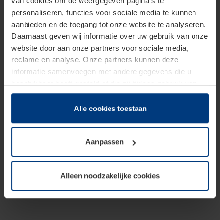
van cookies om de weergegeven pagina's te
personaliseren, functies voor sociale media te kunnen
aanbieden en de toegang tot onze website te analyseren.
Daarnaast geven wij informatie over uw gebruik van onze
website door aan onze partners voor sociale media,
reclame en analyse. Onze partners kunnen deze
informatie samenvoegen met andere gegevens die u
beschikbaar heeft gesteld of die zij tijdens gebruik van
hun diensten hebben verzameld.
Juridisch hebben wij het recht om cookies op uw
Alle cookies toestaan
computer te plaatsen wanneer dit voor de juiste werking
van deze pagina's absoluut vereist is. Voor alle andere
Aanpassen
soorten cookies is uw toestemming benodigd. Uw
toestemming kunt u op elk moment bij de uitleg van de
cookies op pagina
Privacyverklaring
op onze website
Alleen noodzakelijke cookies
wijzigen of herroepen.