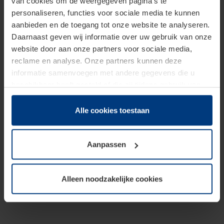
van cookies om de weergegeven pagina's te
personaliseren, functies voor sociale media te kunnen
aanbieden en de toegang tot onze website te analyseren.
Daarnaast geven wij informatie over uw gebruik van onze
website door aan onze partners voor sociale media,
reclame en analyse. Onze partners kunnen deze
informatie samenvoegen met andere gegevens die u
beschikbaar heeft gesteld of die zij tijdens gebruik van
hun diensten hebben verzameld.
Juridisch hebben wij het recht om cookies op uw
Alle cookies toestaan
computer te plaatsen wanneer dit voor de juiste werking
van deze pagina's absoluut vereist is. Voor alle andere
Aanpassen
soorten cookies is uw toestemming benodigd. Uw
toestemming kunt u op elk moment bij de uitleg van de
cookies op pagina
Privacyverklaring
op onze website
Alleen noodzakelijke cookies
wijzigen of herroepen.