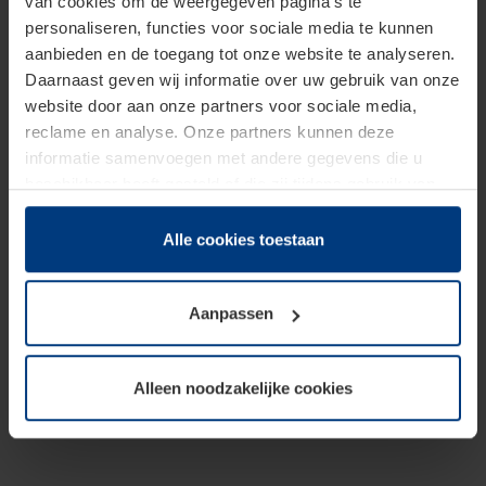
van cookies om de weergegeven pagina's te
personaliseren, functies voor sociale media te kunnen
aanbieden en de toegang tot onze website te analyseren.
Daarnaast geven wij informatie over uw gebruik van onze
website door aan onze partners voor sociale media,
reclame en analyse. Onze partners kunnen deze
informatie samenvoegen met andere gegevens die u
beschikbaar heeft gesteld of die zij tijdens gebruik van
hun diensten hebben verzameld.
Juridisch hebben wij het recht om cookies op uw
Alle cookies toestaan
computer te plaatsen wanneer dit voor de juiste werking
van deze pagina's absoluut vereist is. Voor alle andere
Aanpassen
soorten cookies is uw toestemming benodigd. Uw
toestemming kunt u op elk moment bij de uitleg van de
cookies op pagina
Privacyverklaring
op onze website
Alleen noodzakelijke cookies
wijzigen of herroepen.