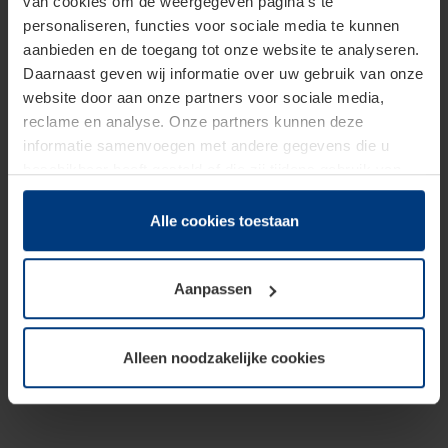
van cookies om de weergegeven pagina's te
personaliseren, functies voor sociale media te kunnen
aanbieden en de toegang tot onze website te analyseren.
Daarnaast geven wij informatie over uw gebruik van onze
website door aan onze partners voor sociale media,
reclame en analyse. Onze partners kunnen deze
informatie samenvoegen met andere gegevens die u
beschikbaar heeft gesteld of die zij tijdens gebruik van
hun diensten hebben verzameld.
Juridisch hebben wij het recht om cookies op uw
Alle cookies toestaan
computer te plaatsen wanneer dit voor de juiste werking
van deze pagina's absoluut vereist is. Voor alle andere
Aanpassen
soorten cookies is uw toestemming benodigd. Uw
toestemming kunt u op elk moment bij de uitleg van de
cookies op pagina
Privacyverklaring
op onze website
Alleen noodzakelijke cookies
wijzigen of herroepen.