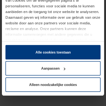
van cookies om de weergegeven pagina's te
personaliseren, functies voor sociale media te kunnen
aanbieden en de toegang tot onze website te analyseren.
Daarnaast geven wij informatie over uw gebruik van onze
website door aan onze partners voor sociale media,
reclame en analyse. Onze partners kunnen deze
informatie samenvoegen met andere gegevens die u
beschikbaar heeft gesteld of die zij tijdens gebruik van
hun diensten hebben verzameld.
Juridisch hebben wij het recht om cookies op uw
Alle cookies toestaan
computer te plaatsen wanneer dit voor de juiste werking
van deze pagina's absoluut vereist is. Voor alle andere
Aanpassen
soorten cookies is uw toestemming benodigd. Uw
toestemming kunt u op elk moment bij de uitleg van de
cookies op pagina
Privacyverklaring
op onze website
Alleen noodzakelijke cookies
wijzigen of herroepen.