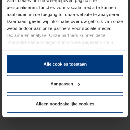
van cookies om de weergegeven pagina's te
personaliseren, functies voor sociale media te kunnen
aanbieden en de toegang tot onze website te analyseren.
Daarnaast geven wij informatie over uw gebruik van onze
website door aan onze partners voor sociale media,
reclame en analyse. Onze partners kunnen deze
informatie samenvoegen met andere gegevens die u
beschikbaar heeft gesteld of die zij tijdens gebruik van
hun diensten hebben verzameld.
Juridisch hebben wij het recht om cookies op uw
Alle cookies toestaan
computer te plaatsen wanneer dit voor de juiste werking
van deze pagina's absoluut vereist is. Voor alle andere
Aanpassen
soorten cookies is uw toestemming benodigd. Uw
toestemming kunt u op elk moment bij de uitleg van de
cookies op pagina
Privacyverklaring
op onze website
Alleen noodzakelijke cookies
wijzigen of herroepen.