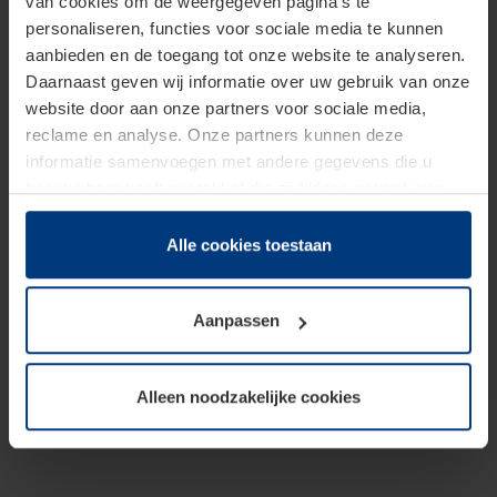
van cookies om de weergegeven pagina's te
personaliseren, functies voor sociale media te kunnen
aanbieden en de toegang tot onze website te analyseren.
Daarnaast geven wij informatie over uw gebruik van onze
website door aan onze partners voor sociale media,
reclame en analyse. Onze partners kunnen deze
informatie samenvoegen met andere gegevens die u
beschikbaar heeft gesteld of die zij tijdens gebruik van
hun diensten hebben verzameld.
Juridisch hebben wij het recht om cookies op uw
Alle cookies toestaan
computer te plaatsen wanneer dit voor de juiste werking
van deze pagina's absoluut vereist is. Voor alle andere
Aanpassen
soorten cookies is uw toestemming benodigd. Uw
toestemming kunt u op elk moment bij de uitleg van de
cookies op pagina
Privacyverklaring
op onze website
Alleen noodzakelijke cookies
wijzigen of herroepen.