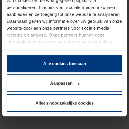
van cookies om de weergegeven pagina's te
personaliseren, functies voor sociale media te kunnen
aanbieden en de toegang tot onze website te analyseren.
Daarnaast geven wij informatie over uw gebruik van onze
website door aan onze partners voor sociale media,
reclame en analyse. Onze partners kunnen deze
informatie samenvoegen met andere gegevens die u
beschikbaar heeft gesteld of die zij tijdens gebruik van
hun diensten hebben verzameld.
Juridisch hebben wij het recht om cookies op uw
Alle cookies toestaan
computer te plaatsen wanneer dit voor de juiste werking
van deze pagina's absoluut vereist is. Voor alle andere
Aanpassen
soorten cookies is uw toestemming benodigd. Uw
toestemming kunt u op elk moment bij de uitleg van de
cookies op pagina
Privacyverklaring
op onze website
Alleen noodzakelijke cookies
wijzigen of herroepen.