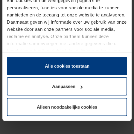
van cookies om de weergegeven pagina's te
personaliseren, functies voor sociale media te kunnen
aanbieden en de toegang tot onze website te analyseren.
Daarnaast geven wij informatie over uw gebruik van onze
website door aan onze partners voor sociale media,
reclame en analyse. Onze partners kunnen deze
informatie samenvoegen met andere gegevens die u
beschikbaar heeft gesteld of die zij tijdens gebruik van
hun diensten hebben verzameld.
Juridisch hebben wij het recht om cookies op uw
Alle cookies toestaan
computer te plaatsen wanneer dit voor de juiste werking
van deze pagina's absoluut vereist is. Voor alle andere
Aanpassen
soorten cookies is uw toestemming benodigd. Uw
toestemming kunt u op elk moment bij de uitleg van de
cookies op pagina
Privacyverklaring
op onze website
Alleen noodzakelijke cookies
wijzigen of herroepen.