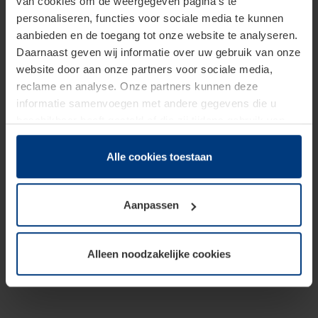
van cookies om de weergegeven pagina's te
personaliseren, functies voor sociale media te kunnen
aanbieden en de toegang tot onze website te analyseren.
Daarnaast geven wij informatie over uw gebruik van onze
website door aan onze partners voor sociale media,
reclame en analyse. Onze partners kunnen deze
informatie samenvoegen met andere gegevens die u
beschikbaar heeft gesteld of die zij tijdens gebruik van
hun diensten hebben verzameld.
Juridisch hebben wij het recht om cookies op uw
Alle cookies toestaan
computer te plaatsen wanneer dit voor de juiste werking
van deze pagina's absoluut vereist is. Voor alle andere
Aanpassen
soorten cookies is uw toestemming benodigd. Uw
toestemming kunt u op elk moment bij de uitleg van de
cookies op pagina
Privacyverklaring
op onze website
Alleen noodzakelijke cookies
wijzigen of herroepen.