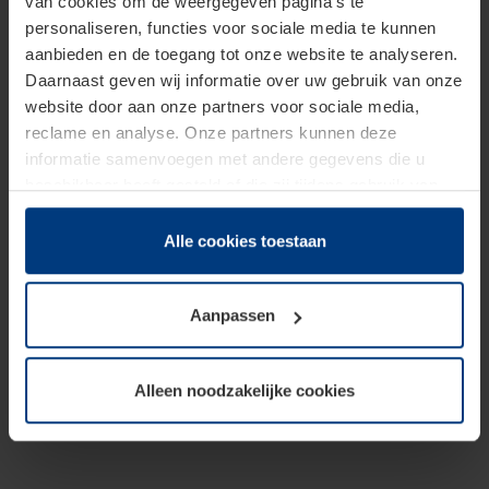
van cookies om de weergegeven pagina's te
personaliseren, functies voor sociale media te kunnen
aanbieden en de toegang tot onze website te analyseren.
Daarnaast geven wij informatie over uw gebruik van onze
website door aan onze partners voor sociale media,
reclame en analyse. Onze partners kunnen deze
informatie samenvoegen met andere gegevens die u
beschikbaar heeft gesteld of die zij tijdens gebruik van
hun diensten hebben verzameld.
Juridisch hebben wij het recht om cookies op uw
Alle cookies toestaan
computer te plaatsen wanneer dit voor de juiste werking
van deze pagina's absoluut vereist is. Voor alle andere
Aanpassen
soorten cookies is uw toestemming benodigd. Uw
toestemming kunt u op elk moment bij de uitleg van de
cookies op pagina
Privacyverklaring
op onze website
Alleen noodzakelijke cookies
wijzigen of herroepen.