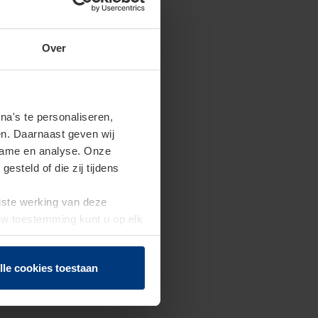
Over
a's te personaliseren,
en. Daarnaast geven wij
clame en analyse. Onze
steld of die zij tijdens
uiste werking van deze
 Uw toestemming kunt u op elk
f herroepen.
lle cookies toestaan