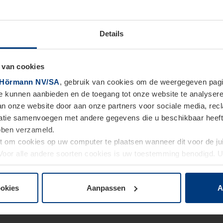
Details
 van cookies
Hörmann NV/SA
, gebruik van cookies om de weergegeven pagin
te kunnen aanbieden en de toegang tot onze website te analyser
van onze website door aan onze partners voor sociale media, re
tie samenvoegen met andere gegevens die u beschikbaar heeft ge
ebben verzameld.
ht om cookies op uw computer te plaatsen wanneer dit voor de j
. Voor alle andere soorten cookies is uw toestemming benodigd.
cookies op pagina
Privacyverklaring
op onze website wijzigen o
ookies
Aanpassen
A