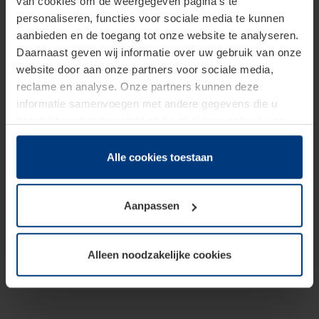
van cookies om de weergegeven pagina's te
personaliseren, functies voor sociale media te kunnen
aanbieden en de toegang tot onze website te analyseren.
Daarnaast geven wij informatie over uw gebruik van onze
website door aan onze partners voor sociale media,
reclame en analyse. Onze partners kunnen deze
informatie samenvoegen met andere gegevens die u
beschikbaar heeft gesteld of die zij tijdens gebruik van
hun diensten hebben verzameld.
Juridisch hebben wij het recht om cookies op uw
Alle cookies toestaan
computer te plaatsen wanneer dit voor de juiste werking
van deze pagina's absoluut vereist is. Voor alle andere
Aanpassen
soorten cookies is uw toestemming benodigd. Uw
toestemming kunt u op elk moment bij de uitleg van de
cookies op pagina
Privacyverklaring
op onze website
Alleen noodzakelijke cookies
wijzigen of herroepen.