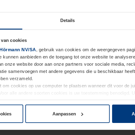
Details
 van cookies
Hörmann NV/SA
, gebruik van cookies om de weergegeven pagin
te kunnen aanbieden en de toegang tot onze website te analyser
van onze website door aan onze partners voor sociale media, re
tie samenvoegen met andere gegevens die u beschikbaar heeft ge
ebben verzameld.
ht om cookies op uw computer te plaatsen wanneer dit voor de j
. Voor alle andere soorten cookies is uw toestemming benodigd.
cookies op pagina
Privacyverklaring
op onze website wijzigen o
ookies
Aanpassen
A