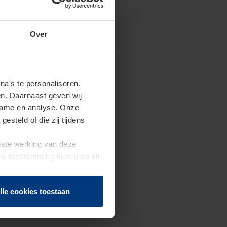
Over
a's te personaliseren,
en. Daarnaast geven wij
clame en analyse. Onze
steld of die zij tijdens
uiste werking van deze
 Uw toestemming kunt u op elk
f herroepen.
lle cookies toestaan