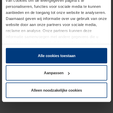
van cookies om de weergegeven pagina's te
personaliseren, functies voor sociale media te kunnen
aanbieden en de toegang tot onze website te analyseren.
Daarnaast geven wij informatie over uw gebruik van onze
website door aan onze partners voor sociale media,
reclame en analyse. Onze partners kunnen deze
informatie samenvoegen met andere gegevens die u
beschikbaar heeft gesteld of die zij tijdens gebruik van
hun diensten hebben verzameld.
Juridisch hebben wij het recht om cookies op uw
Alle cookies toestaan
computer te plaatsen wanneer dit voor de juiste werking
van deze pagina's absoluut vereist is. Voor alle andere
Aanpassen
soorten cookies is uw toestemming benodigd. Uw
toestemming kunt u op elk moment bij de uitleg van de
cookies op pagina
Privacyverklaring
op onze website
Alleen noodzakelijke cookies
wijzigen of herroepen.