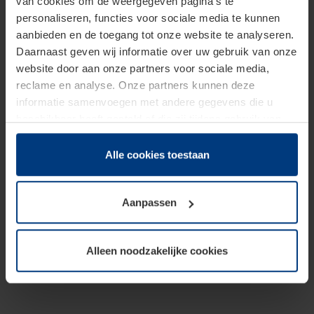
van cookies om de weergegeven pagina's te
personaliseren, functies voor sociale media te kunnen
aanbieden en de toegang tot onze website te analyseren.
Daarnaast geven wij informatie over uw gebruik van onze
website door aan onze partners voor sociale media,
reclame en analyse. Onze partners kunnen deze
informatie samenvoegen met andere gegevens die u
beschikbaar heeft gesteld of die zij tijdens gebruik van
hun diensten hebben verzameld.
Juridisch hebben wij het recht om cookies op uw
Alle cookies toestaan
computer te plaatsen wanneer dit voor de juiste werking
van deze pagina's absoluut vereist is. Voor alle andere
Aanpassen
soorten cookies is uw toestemming benodigd. Uw
toestemming kunt u op elk moment bij de uitleg van de
cookies op pagina
Privacyverklaring
op onze website
Alleen noodzakelijke cookies
wijzigen of herroepen.