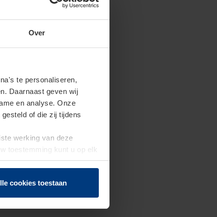
Over
a's te personaliseren,
en. Daarnaast geven wij
clame en analyse. Onze
steld of die zij tijdens
uiste werking van deze
 Uw toestemming kunt u op elk
f herroepen.
lle cookies toestaan