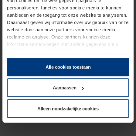
van cookies om de weergegeven pagina's te
personaliseren, functies voor sociale media te kunnen
aanbieden en de toegang tot onze website te analyseren.
Daarnaast geven wij informatie over uw gebruik van onze
website door aan onze partners voor sociale media,
reclame en analyse. Onze partners kunnen deze
informatie samenvoegen met andere gegevens die u
beschikbaar heeft gesteld of die zij tijdens gebruik van
hun diensten hebben verzameld.
Juridisch hebben wij het recht om cookies op uw
Alle cookies toestaan
computer te plaatsen wanneer dit voor de juiste werking
van deze pagina's absoluut vereist is. Voor alle andere
Aanpassen
soorten cookies is uw toestemming benodigd. Uw
toestemming kunt u op elk moment bij de uitleg van de
cookies op pagina
Privacyverklaring
op onze website
Alleen noodzakelijke cookies
wijzigen of herroepen.